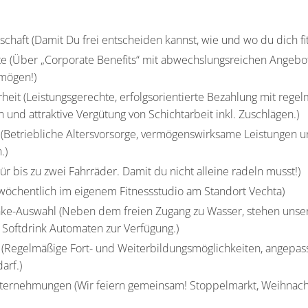
schaft (Damit Du frei entscheiden kannst, wie und wo du dich fit 
te (Über „Corporate Benefits“ mit abwechslungsreichen Angebote
mögen!)
rheit (Leistungsgerechte, erfolgsorientierte Bezahlung mit rege
 und attraktive Vergütung von Schichtarbeit inkl. Zuschlägen.)
 (Betriebliche Altersvorsorge, vermögenswirksame Leistungen u
.)
ür bis zu zwei Fahrräder. Damit du nicht alleine radeln musst!)
 wöchentlich im eigenem Fitnessstudio am Standort Vechta)
änke-Auswahl (Neben dem freien Zugang zu Wasser, stehen uns
 Softdrink Automaten zur Verfügung.)
(Regelmäßige Fort- und Weiterbildungsmöglichkeiten, angepas
arf.)
rnehmungen (Wir feiern gemeinsam! Stoppelmarkt, Weihnachts