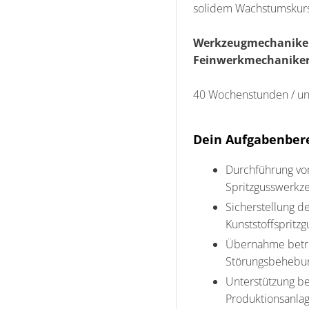
solidem Wachstumskurs.
Werkzeugmechaniker
Feinwerkmechaniker
40 Wochenstunden / unbe
Dein Aufgabenber
Durchführung vo
Spritzgusswerkz
Sicherstellung d
Kunststoffspritzg
Übernahme betri
Störungsbehebu
Unterstützung b
Produktionsanla