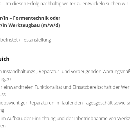
 Um diesen Erfolg nachhaltig weiter zu entwickeln suchen wir 
/in – Formentechnik oder
/in Werkzeugbau (m/w/d)
fristet / Festanstellung
eich
n Instandhaltungs-, Reparatur- und vorbeugenden Wartungsm
eugen
er einwandfreien Funktionalität und Einsatzbereitschaft der We
uss
ebswichtiger Reparaturen im laufenden Tagesgeschäft sowie s
ng
eim Aufbau, der Einrichtung und der Inbetriebnahme von Werk
gen