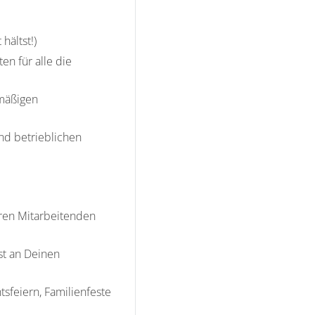
hältst!)
n für alle die
lmäßigen
nd betrieblichen
eren Mitarbeitenden
st an Deinen
feiern, Familienfeste