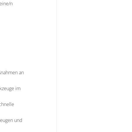
eine/n
aßnahmen an
rkzeuge im
chnelle
zeugen und