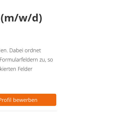
 (m/w/d)
den. Dabei ordnet
ormularfeldern zu, so
ierten Felder
-Profil bewerben