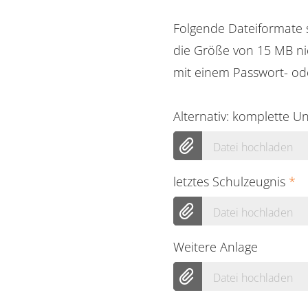
Folgende Dateiformate s
die Größe von 15 MB ni
mit einem Passwort- od
Alternativ: komplette U
Datei hochladen
letztes Schulzeugnis
*
Datei hochladen
Weitere Anlage
Datei hochladen